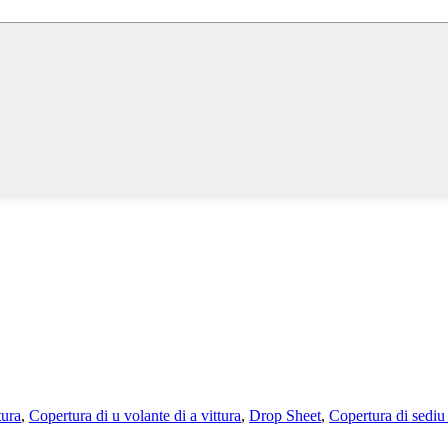
tura
,
Copertura di u volante di a vittura
,
Drop Sheet
,
Copertura di sediu 