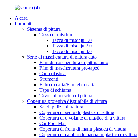
A casa
I prudutti
Sistema di pittura
Tazza di mischju
Tazza di mischju 1.0
Tazza di mischju 2.0
Tazza di mischju 3.0
Serie di mascheratura di pittura auto
Film di mascheratura di pittura auto
Film di mascheratura pre-taped
Carta plastica
Strumenti
Filtro di carta/Funnel di carta
Tape di schiuma
Tavola di mischju di pittura
Copertura protettiva dispunibile di vittura
Set di pulizia di vittura
Copertura di sediu di plastica di vittura
Copertura di u volante di plastica di a vittura
Car Foot Mat
Copertura di frenu di manu plastica di vittura
Copertura di cambio di marcia in plastica di vittura