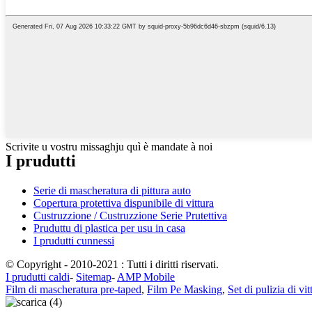
Scrivite u vostru missaghju quì è mandate à noi
I prudutti
Serie di mascheratura di pittura auto
Copertura protettiva dispunibile di vittura
Custruzzione / Custruzzione Serie Prutettiva
Pruduttu di plastica per usu in casa
I prudutti cunnessi
© Copyright - 2010-2021 : Tutti i diritti riservati.
I prudutti caldi
-
Sitemap
-
AMP Mobile
Film di mascheratura pre-taped
,
Film Pe Masking
,
Set di pulizia di vit