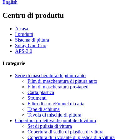
English
Centru di produttu
A casa
I prudutti
Sistema di pittura
Spray Gun Cup
APS-3.0
I categurie
Serie di mascheratura di pittura auto
Film di mascheratura di pittura auto
Film di mascheratura pre-taped
Carta plastica
Strumenti
Filtro di carta/Funnel di carta
Tape di schiuma
Tavola di mischju di pittura
Copertura protettiva dispunibile di vittura
Set di pulizia di vittura
Copertura di sediu di plastica di vittura
Copertura di u volante di plastica di a vittura