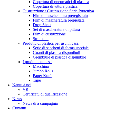
Copertura di pneumatici di plastica
Copertura di vittura plastica
Custruzzione / Custruzzione Serie Prutettiva
Film di mascheratura preregistratu
Film di mascheratura prepiegata
Drop Sheet
Set di mascheratura di pittura
Film di custruzzione
Strumenti
Pruduttu di plastica per usu in casa
Serie di sacchetti di forma speciale
Guanti di plastica dispunibuli
Grembiule di plastica dispunibile
I prudutti cunnessi
Macchina
Jumbo Rolls
Paper Kraft
Tape
Nantu à noi
VR
Certificatu di qualificazione
News
News di a cumpagnia
Cuntattu