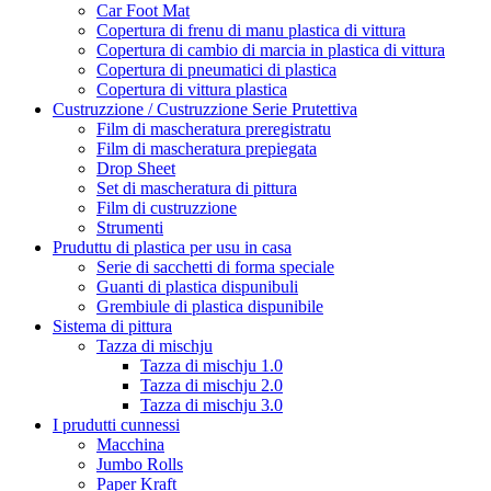
Car Foot Mat
Copertura di frenu di manu plastica di vittura
Copertura di cambio di marcia in plastica di vittura
Copertura di pneumatici di plastica
Copertura di vittura plastica
Custruzzione / Custruzzione Serie Prutettiva
Film di mascheratura preregistratu
Film di mascheratura prepiegata
Drop Sheet
Set di mascheratura di pittura
Film di custruzzione
Strumenti
Pruduttu di plastica per usu in casa
Serie di sacchetti di forma speciale
Guanti di plastica dispunibuli
Grembiule di plastica dispunibile
Sistema di pittura
Tazza di mischju
Tazza di mischju 1.0
Tazza di mischju 2.0
Tazza di mischju 3.0
I prudutti cunnessi
Macchina
Jumbo Rolls
Paper Kraft