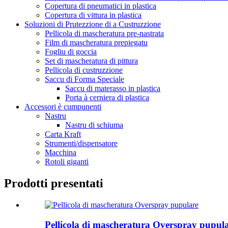
Copertura di pneumatici in plastica
Copertura di vittura in plastica
Soluzioni di Prutezzione di a Custruzzione
Pellicola di mascheratura pre-nastrata
Film di mascheratura prepiegatu
Fogliu di goccia
Set di mascheratura di pittura
Pellicola di custruzzione
Saccu di Forma Speciale
Saccu di materasso in plastica
Porta à cerniera di plastica
Accessori è cumpunenti
Nastru
Nastru di schiuma
Carta Kraft
Strumenti/dispensatore
Macchina
Rotoli giganti
Prodotti presentati
Pellicola di mascheratura Overspray pupul