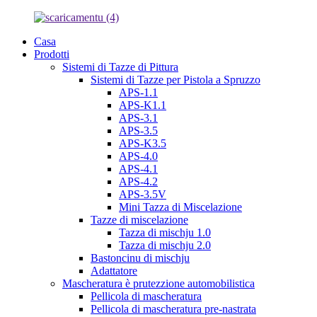
Casa
Prodotti
Sistemi di Tazze di Pittura
Sistemi di Tazze per Pistola a Spruzzo
APS-1.1
APS-K1.1
APS-3.1
APS-3.5
APS-K3.5
APS-4.0
APS-4.1
APS-4.2
APS-3.5V
Mini Tazza di Miscelazione
Tazze di miscelazione
Tazza di mischju 1.0
Tazza di mischju 2.0
Bastoncinu di mischju
Adattatore
Mascheratura è prutezzione automobilistica
Pellicola di mascheratura
Pellicola di mascheratura pre-nastrata