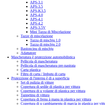
APS-3.1
APS-3.5
APS-K3.5
APS-4.0
APS-4.1
APS-4.2
APS-3.5V
Mini Tazza di Miscelazione
Tazze di miscelazione
Tazza di mischju 1.0
Tazza di mischju 2.0
Bastoncinu di mischju
Adattatore
Mascheratura è prutezzione automobilistica
Pellicola di mascheratura
Pellicola di mascheratura pre-nastrata
Carta plastica
Filtru di carta / Imbutu di carta
Prutezzione di l'internu è di a superficia
Set di pulizia di vitture
Copertura di sedile di plastica per vittura
Copertura di u volante di plastica per vittura
Tappetinu di vittura
Copertura di frenu à manu in plastica per vittura
Copertura di u cambiamentu di marcia in plastica per vitt