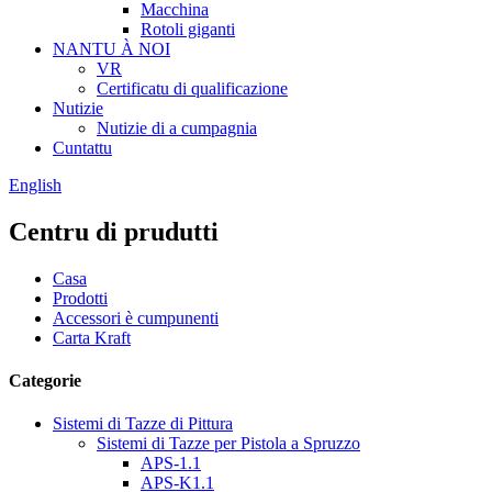
Macchina
Rotoli giganti
NANTU À NOI
VR
Certificatu di qualificazione
Nutizie
Nutizie di a cumpagnia
Cuntattu
English
Centru di prudutti
Casa
Prodotti
Accessori è cumpunenti
Carta Kraft
Categorie
Sistemi di Tazze di Pittura
Sistemi di Tazze per Pistola a Spruzzo
APS-1.1
APS-K1.1