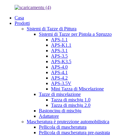
Casa
Prodotti
Sistemi di Tazze di Pittura
Sistemi di Tazze per Pistola a Spruzzo
APS-1.1
APS-K1.1
APS-3.1
APS-3.5
APS-K3.5
APS-4.0
APS-4.1
APS-4.2
APS-3.5V
Mini Tazza di Miscelazione
Tazze di miscelazione
Tazza di mischju 1.0
Tazza di mischju 2.0
Bastoncinu di mischju
Adattatore
Mascheratura è prutezzione automobilistica
Pellicola di mascheratura
Pellicola di mascheratura pre-nastrata