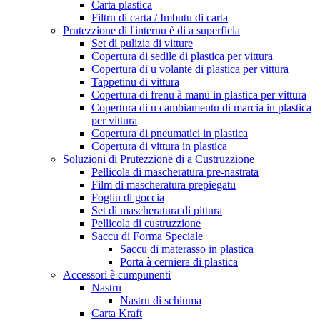
Carta plastica
Filtru di carta / Imbutu di carta
Prutezzione di l'internu è di a superficia
Set di pulizia di vitture
Copertura di sedile di plastica per vittura
Copertura di u volante di plastica per vittura
Tappetinu di vittura
Copertura di frenu à manu in plastica per vittura
Copertura di u cambiamentu di marcia in plastica
per vittura
Copertura di pneumatici in plastica
Copertura di vittura in plastica
Soluzioni di Prutezzione di a Custruzzione
Pellicola di mascheratura pre-nastrata
Film di mascheratura prepiegatu
Fogliu di goccia
Set di mascheratura di pittura
Pellicola di custruzzione
Saccu di Forma Speciale
Saccu di materasso in plastica
Porta à cerniera di plastica
Accessori è cumpunenti
Nastru
Nastru di schiuma
Carta Kraft