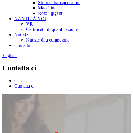
Strumenti/dispensatore
Macchina
Rotoli giganti
NANTU À NOI
VR
Certificatu di qualificazione
Nutizie
Nutizie di a cumpagnia
Cuntattu
English
Cuntatta ci
Casa
Cuntatta ci