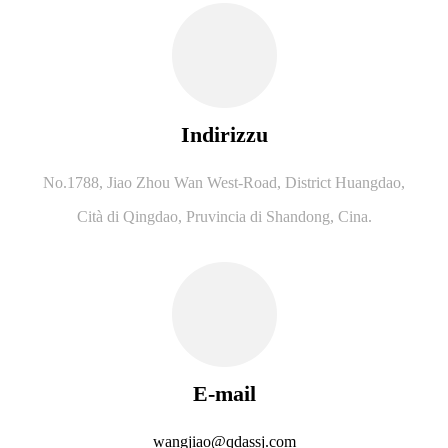
Indirizzu
No.1788, Jiao Zhou Wan West-Road, District Huangdao,
Cità ​​di Qingdao, Pruvincia di Shandong, Cina.
E-mail
wangjiao@qdassj.com