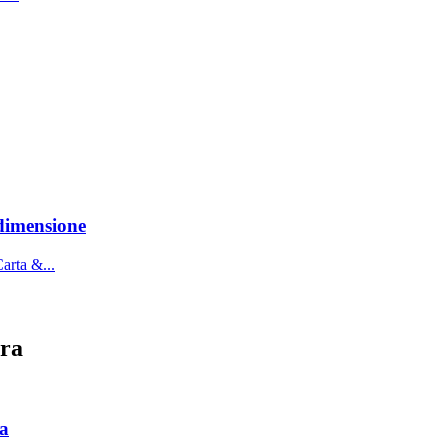
 dimensione
ura
ra