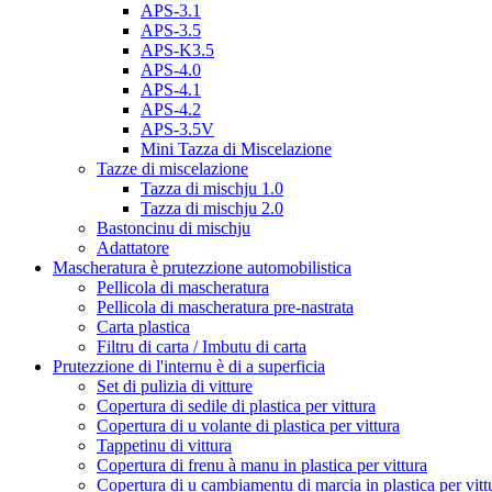
APS-3.1
APS-3.5
APS-K3.5
APS-4.0
APS-4.1
APS-4.2
APS-3.5V
Mini Tazza di Miscelazione
Tazze di miscelazione
Tazza di mischju 1.0
Tazza di mischju 2.0
Bastoncinu di mischju
Adattatore
Mascheratura è prutezzione automobilistica
Pellicola di mascheratura
Pellicola di mascheratura pre-nastrata
Carta plastica
Filtru di carta / Imbutu di carta
Prutezzione di l'internu è di a superficia
Set di pulizia di vitture
Copertura di sedile di plastica per vittura
Copertura di u volante di plastica per vittura
Tappetinu di vittura
Copertura di frenu à manu in plastica per vittura
Copertura di u cambiamentu di marcia in plastica per vitt