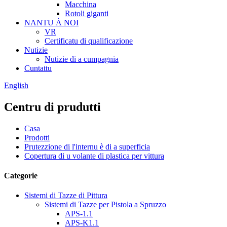
Macchina
Rotoli giganti
NANTU À NOI
VR
Certificatu di qualificazione
Nutizie
Nutizie di a cumpagnia
Cuntattu
English
Centru di prudutti
Casa
Prodotti
Prutezzione di l'internu è di a superficia
Copertura di u volante di plastica per vittura
Categorie
Sistemi di Tazze di Pittura
Sistemi di Tazze per Pistola a Spruzzo
APS-1.1
APS-K1.1