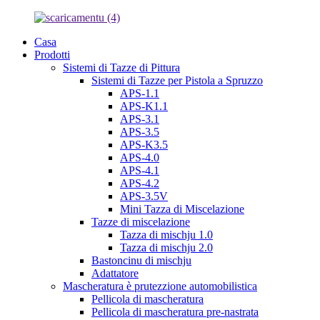
Casa
Prodotti
Sistemi di Tazze di Pittura
Sistemi di Tazze per Pistola a Spruzzo
APS-1.1
APS-K1.1
APS-3.1
APS-3.5
APS-K3.5
APS-4.0
APS-4.1
APS-4.2
APS-3.5V
Mini Tazza di Miscelazione
Tazze di miscelazione
Tazza di mischju 1.0
Tazza di mischju 2.0
Bastoncinu di mischju
Adattatore
Mascheratura è prutezzione automobilistica
Pellicola di mascheratura
Pellicola di mascheratura pre-nastrata