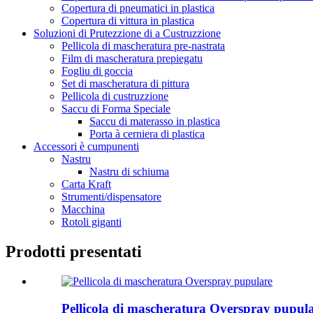
Copertura di pneumatici in plastica
Copertura di vittura in plastica
Soluzioni di Prutezzione di a Custruzzione
Pellicola di mascheratura pre-nastrata
Film di mascheratura prepiegatu
Fogliu di goccia
Set di mascheratura di pittura
Pellicola di custruzzione
Saccu di Forma Speciale
Saccu di materasso in plastica
Porta à cerniera di plastica
Accessori è cumpunenti
Nastru
Nastru di schiuma
Carta Kraft
Strumenti/dispensatore
Macchina
Rotoli giganti
Prodotti presentati
Pellicola di mascheratura Overspray pupul