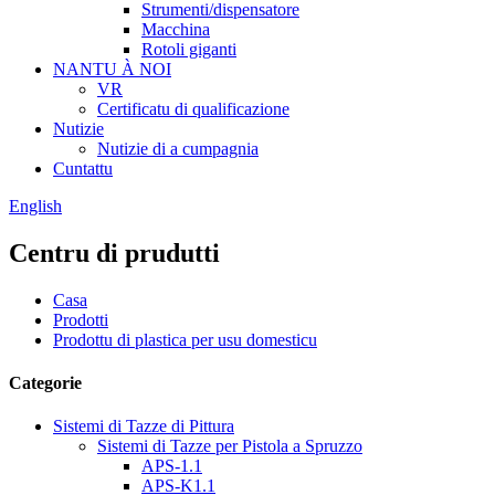
Strumenti/dispensatore
Macchina
Rotoli giganti
NANTU À NOI
VR
Certificatu di qualificazione
Nutizie
Nutizie di a cumpagnia
Cuntattu
English
Centru di prudutti
Casa
Prodotti
Prodottu di plastica per usu domesticu
Categorie
Sistemi di Tazze di Pittura
Sistemi di Tazze per Pistola a Spruzzo
APS-1.1
APS-K1.1