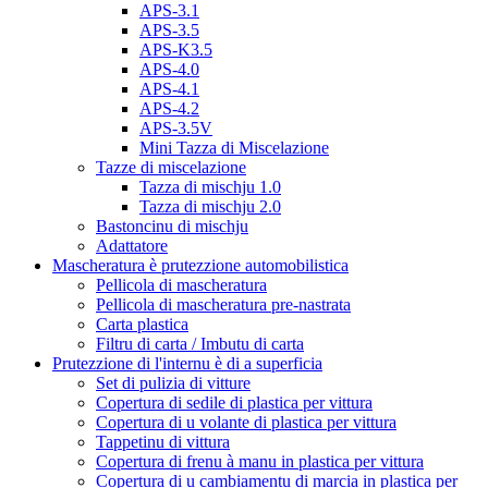
APS-3.1
APS-3.5
APS-K3.5
APS-4.0
APS-4.1
APS-4.2
APS-3.5V
Mini Tazza di Miscelazione
Tazze di miscelazione
Tazza di mischju 1.0
Tazza di mischju 2.0
Bastoncinu di mischju
Adattatore
Mascheratura è prutezzione automobilistica
Pellicola di mascheratura
Pellicola di mascheratura pre-nastrata
Carta plastica
Filtru di carta / Imbutu di carta
Prutezzione di l'internu è di a superficia
Set di pulizia di vitture
Copertura di sedile di plastica per vittura
Copertura di u volante di plastica per vittura
Tappetinu di vittura
Copertura di frenu à manu in plastica per vittura
Copertura di u cambiamentu di marcia in plastica per