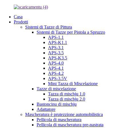
Casa
Prodotti
Sistemi di Tazze di Pittura
Sistemi di Tazze per Pistola a Spruzzo
APS-1.1
APS-K1.1
APS-3.1
APS-3.5
APS-K3.5
APS-4.0
APS-4.1
APS-4.2
APS-3.5V
Mini Tazza di Miscelazione
Tazze di miscelazione
Tazza di mischju 1.0
Tazza di mischju 2.0
Bastoncinu di mischju
Adattatore
Mascheratura è prutezzione automobilistica
Pellicola di mascheratura
Pellicola di mascheratura pre-nastrata