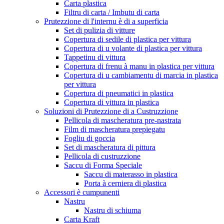
Carta plastica
Filtru di carta / Imbutu di carta
Prutezzione di l'internu è di a superficia
Set di pulizia di vitture
Copertura di sedile di plastica per vittura
Copertura di u volante di plastica per vittura
Tappetinu di vittura
Copertura di frenu à manu in plastica per vittura
Copertura di u cambiamentu di marcia in plastica
per vittura
Copertura di pneumatici in plastica
Copertura di vittura in plastica
Soluzioni di Prutezzione di a Custruzzione
Pellicola di mascheratura pre-nastrata
Film di mascheratura prepiegatu
Fogliu di goccia
Set di mascheratura di pittura
Pellicola di custruzzione
Saccu di Forma Speciale
Saccu di materasso in plastica
Porta à cerniera di plastica
Accessori è cumpunenti
Nastru
Nastru di schiuma
Carta Kraft