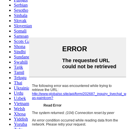
Serbian
Sesotho
Sinhala
Slovak
Slovenian
Somali
Samoan
Scots Gaelic
Shona
Sindhi
Sundanese
Swahili
Tajik
Tamil
Telugu
Thai
Ukrainian
Urdu
Uzbek
Vietnamese
Welsh
Xhosa
Yiddish
Yoruba