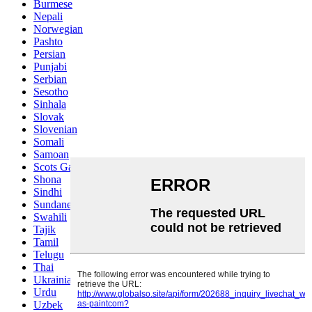
Burmese
Nepali
Norwegian
Pashto
Persian
Punjabi
Serbian
Sesotho
Sinhala
Slovak
Slovenian
Somali
Samoan
Scots Gaelic
Shona
Sindhi
Sundanese
Swahili
Tajik
Tamil
Telugu
Thai
Ukrainian
Urdu
Uzbek