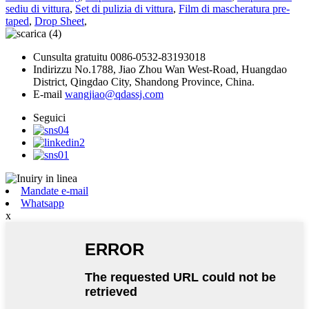
sediu di vittura
,
Set di pulizia di vittura
,
Film di mascheratura pre-
taped
,
Drop Sheet
,
Cunsulta gratuitu
0086-0532-83193018
Indirizzu
No.1788, Jiao Zhou Wan West-Road, Huangdao
District, Qingdao City, Shandong Province, China.
E-mail
wangjiao@qdassj.com
Seguici
Mandate e-mail
Whatsapp
x