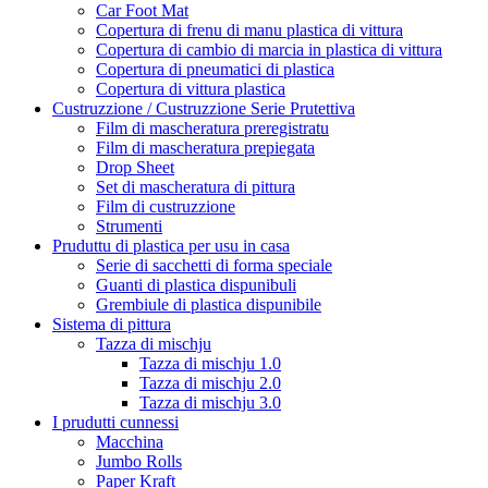
Car Foot Mat
Copertura di frenu di manu plastica di vittura
Copertura di cambio di marcia in plastica di vittura
Copertura di pneumatici di plastica
Copertura di vittura plastica
Custruzzione / Custruzzione Serie Prutettiva
Film di mascheratura preregistratu
Film di mascheratura prepiegata
Drop Sheet
Set di mascheratura di pittura
Film di custruzzione
Strumenti
Pruduttu di plastica per usu in casa
Serie di sacchetti di forma speciale
Guanti di plastica dispunibuli
Grembiule di plastica dispunibile
Sistema di pittura
Tazza di mischju
Tazza di mischju 1.0
Tazza di mischju 2.0
Tazza di mischju 3.0
I prudutti cunnessi
Macchina
Jumbo Rolls
Paper Kraft