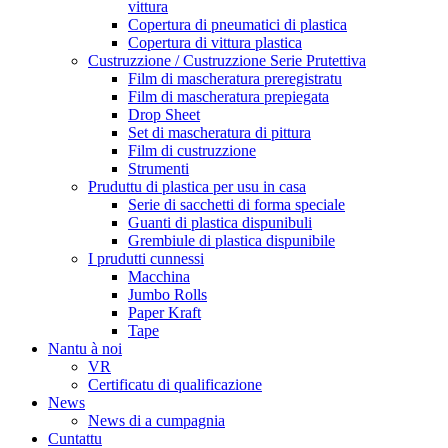
vittura
Copertura di pneumatici di plastica
Copertura di vittura plastica
Custruzzione / Custruzzione Serie Prutettiva
Film di mascheratura preregistratu
Film di mascheratura prepiegata
Drop Sheet
Set di mascheratura di pittura
Film di custruzzione
Strumenti
Pruduttu di plastica per usu in casa
Serie di sacchetti di forma speciale
Guanti di plastica dispunibuli
Grembiule di plastica dispunibile
I prudutti cunnessi
Macchina
Jumbo Rolls
Paper Kraft
Tape
Nantu à noi
VR
Certificatu di qualificazione
News
News di a cumpagnia
Cuntattu