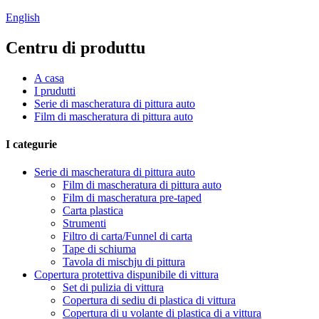
English
Centru di produttu
A casa
I prudutti
Serie di mascheratura di pittura auto
Film di mascheratura di pittura auto
I categurie
Serie di mascheratura di pittura auto
Film di mascheratura di pittura auto
Film di mascheratura pre-taped
Carta plastica
Strumenti
Filtro di carta/Funnel di carta
Tape di schiuma
Tavola di mischju di pittura
Copertura protettiva dispunibile di vittura
Set di pulizia di vittura
Copertura di sediu di plastica di vittura
Copertura di u volante di plastica di a vittura