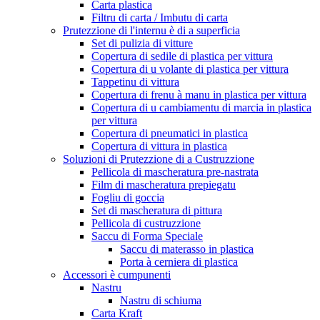
Carta plastica
Filtru di carta / Imbutu di carta
Prutezzione di l'internu è di a superficia
Set di pulizia di vitture
Copertura di sedile di plastica per vittura
Copertura di u volante di plastica per vittura
Tappetinu di vittura
Copertura di frenu à manu in plastica per vittura
Copertura di u cambiamentu di marcia in plastica
per vittura
Copertura di pneumatici in plastica
Copertura di vittura in plastica
Soluzioni di Prutezzione di a Custruzzione
Pellicola di mascheratura pre-nastrata
Film di mascheratura prepiegatu
Fogliu di goccia
Set di mascheratura di pittura
Pellicola di custruzzione
Saccu di Forma Speciale
Saccu di materasso in plastica
Porta à cerniera di plastica
Accessori è cumpunenti
Nastru
Nastru di schiuma
Carta Kraft