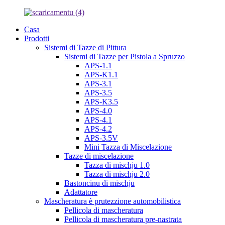
Casa
Prodotti
Sistemi di Tazze di Pittura
Sistemi di Tazze per Pistola a Spruzzo
APS-1.1
APS-K1.1
APS-3.1
APS-3.5
APS-K3.5
APS-4.0
APS-4.1
APS-4.2
APS-3.5V
Mini Tazza di Miscelazione
Tazze di miscelazione
Tazza di mischju 1.0
Tazza di mischju 2.0
Bastoncinu di mischju
Adattatore
Mascheratura è prutezzione automobilistica
Pellicola di mascheratura
Pellicola di mascheratura pre-nastrata