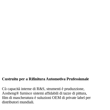
DIRETTU
SISTEMI DI TAZZE
DI PITTURA È
SOLUZIONI DI
MASCHERATURA
Custruitu per a Rifinitura Automotiva Prufessiunale
Cù capacità interne di R&S, strumenti è pruduzzione,
Aosheng® furnisce sistemi affidabili di tazze di pittura,
film di mascheratura è suluzioni OEM di private label per
distributori mundiali.