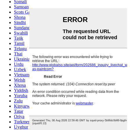
Somali
Samoan
Scots Gaelic
Shona
Sindhi
Sundanese
Swahili
Tajik
Tamil
Telugu
Thai
Ukrainian
Urdu
Uzbek
Vietnamese
Welsh
Xhosa
Yiddish
Yoruba
Zulu
Kinyarwanda
Tatar
Oriya
Turkmen
Uyghur