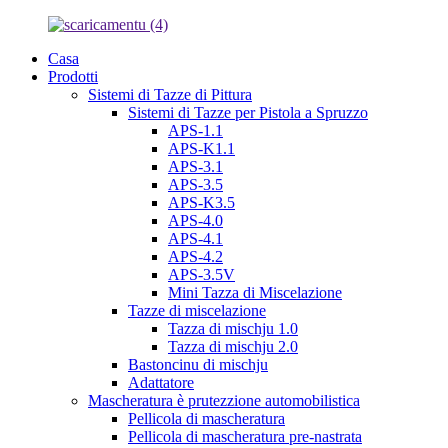
Casa
Prodotti
Sistemi di Tazze di Pittura
Sistemi di Tazze per Pistola a Spruzzo
APS-1.1
APS-K1.1
APS-3.1
APS-3.5
APS-K3.5
APS-4.0
APS-4.1
APS-4.2
APS-3.5V
Mini Tazza di Miscelazione
Tazze di miscelazione
Tazza di mischju 1.0
Tazza di mischju 2.0
Bastoncinu di mischju
Adattatore
Mascheratura è prutezzione automobilistica
Pellicola di mascheratura
Pellicola di mascheratura pre-nastrata