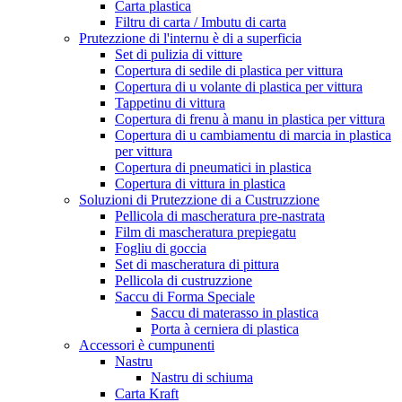
Carta plastica
Filtru di carta / Imbutu di carta
Prutezzione di l'internu è di a superficia
Set di pulizia di vitture
Copertura di sedile di plastica per vittura
Copertura di u volante di plastica per vittura
Tappetinu di vittura
Copertura di frenu à manu in plastica per vittura
Copertura di u cambiamentu di marcia in plastica
per vittura
Copertura di pneumatici in plastica
Copertura di vittura in plastica
Soluzioni di Prutezzione di a Custruzzione
Pellicola di mascheratura pre-nastrata
Film di mascheratura prepiegatu
Fogliu di goccia
Set di mascheratura di pittura
Pellicola di custruzzione
Saccu di Forma Speciale
Saccu di materasso in plastica
Porta à cerniera di plastica
Accessori è cumpunenti
Nastru
Nastru di schiuma
Carta Kraft