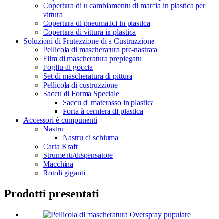
Copertura di u cambiamentu di marcia in plastica per
vittura
Copertura di pneumatici in plastica
Copertura di vittura in plastica
Soluzioni di Prutezzione di a Custruzzione
Pellicola di mascheratura pre-nastrata
Film di mascheratura prepiegatu
Fogliu di goccia
Set di mascheratura di pittura
Pellicola di custruzzione
Saccu di Forma Speciale
Saccu di materasso in plastica
Porta à cerniera di plastica
Accessori è cumpunenti
Nastru
Nastru di schiuma
Carta Kraft
Strumenti/dispensatore
Macchina
Rotoli giganti
Prodotti presentati