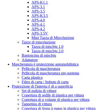
APS-K1.1
APS-3.1
APS-3.5
APS-K3.5
APS-4.0
APS-4.1
APS-4.2
APS-3.5V
Mini Tazza di Miscelazione
Tazze di miscelazione
Tazza di mischju 1.0
Tazza di mischju 2.0
Bastoncinu di mischju
Adattatore
Mascheratura è prutezzione automobilistica
Pellicola di mascheratura
Pellicola di mascheratura pre-nastrata
Carta plastica
Filtru di carta / Imbutu di carta
Prutezzione di l'internu è di a superficia
Set di pulizia di vitture
Copertura di sedile di plastica per vittura
Copertura di u volante di plastica per vittura
Tappetinu di vittura
Copertura di frenu à manu in plastica per vittura