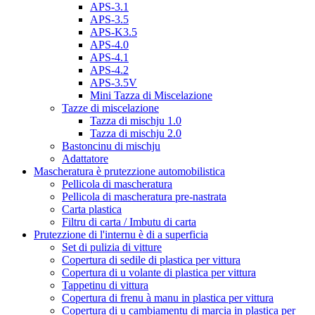
APS-3.1
APS-3.5
APS-K3.5
APS-4.0
APS-4.1
APS-4.2
APS-3.5V
Mini Tazza di Miscelazione
Tazze di miscelazione
Tazza di mischju 1.0
Tazza di mischju 2.0
Bastoncinu di mischju
Adattatore
Mascheratura è prutezzione automobilistica
Pellicola di mascheratura
Pellicola di mascheratura pre-nastrata
Carta plastica
Filtru di carta / Imbutu di carta
Prutezzione di l'internu è di a superficia
Set di pulizia di vitture
Copertura di sedile di plastica per vittura
Copertura di u volante di plastica per vittura
Tappetinu di vittura
Copertura di frenu à manu in plastica per vittura
Copertura di u cambiamentu di marcia in plastica per