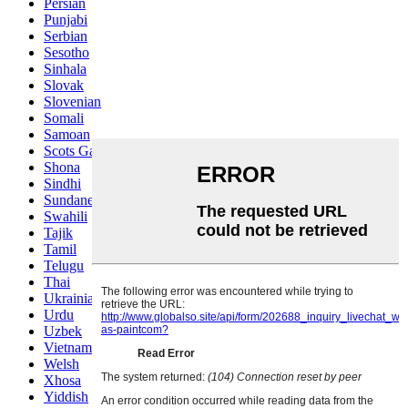
Persian
Punjabi
Serbian
Sesotho
Sinhala
Slovak
Slovenian
Somali
Samoan
Scots Gaelic
Shona
Sindhi
Sundanese
Swahili
Tajik
Tamil
Telugu
Thai
Ukrainian
Urdu
Uzbek
Vietnamese
Welsh
Xhosa
Yiddish