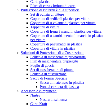
Carta plastica
Filtru di carta / Imbutu di carta
Prutezzione di l'internu è di a superficia
Set di pulizia di vitture
Copertura di sedile di plastica per vittura
Copertura di u volante di plastica per vittura
Tappetinu di vittura
Copertura di frenu à manu in plastica per vittura
Copertura di u cambiamentu di marcia in plastica
per vittura
Copertura di pneumatici in plastica
Copertura di vittura in plastica
Soluzioni di Prutezzione di a Custruzzione
Pellicola di mascheratura pre-nastrata
Film di mascheratura prepiegatu
Fogliu di goccia
Set di mascheratura di pittura
Pellicola di custruzzione
Saccu di Forma Speciale
Saccu di materasso in plastica
Porta à cerniera di plastica
Accessori è cumpunenti
Nastru
Nastru di schiuma
Carta Kraft