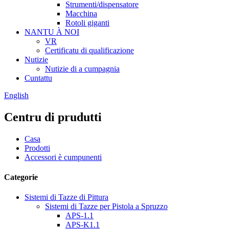
Strumenti/dispensatore
Macchina
Rotoli giganti
NANTU À NOI
VR
Certificatu di qualificazione
Nutizie
Nutizie di a cumpagnia
Cuntattu
English
Centru di prudutti
Casa
Prodotti
Accessori è cumpunenti
Categorie
Sistemi di Tazze di Pittura
Sistemi di Tazze per Pistola a Spruzzo
APS-1.1
APS-K1.1