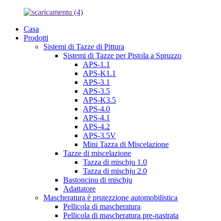
Casa
Prodotti
Sistemi di Tazze di Pittura
Sistemi di Tazze per Pistola a Spruzzo
APS-1.1
APS-K1.1
APS-3.1
APS-3.5
APS-K3.5
APS-4.0
APS-4.1
APS-4.2
APS-3.5V
Mini Tazza di Miscelazione
Tazze di miscelazione
Tazza di mischju 1.0
Tazza di mischju 2.0
Bastoncinu di mischju
Adattatore
Mascheratura è prutezzione automobilistica
Pellicola di mascheratura
Pellicola di mascheratura pre-nastrata