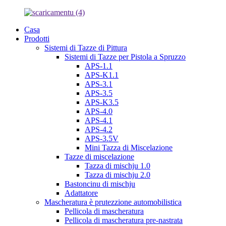
Casa
Prodotti
Sistemi di Tazze di Pittura
Sistemi di Tazze per Pistola a Spruzzo
APS-1.1
APS-K1.1
APS-3.1
APS-3.5
APS-K3.5
APS-4.0
APS-4.1
APS-4.2
APS-3.5V
Mini Tazza di Miscelazione
Tazze di miscelazione
Tazza di mischju 1.0
Tazza di mischju 2.0
Bastoncinu di mischju
Adattatore
Mascheratura è prutezzione automobilistica
Pellicola di mascheratura
Pellicola di mascheratura pre-nastrata