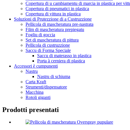
Copertura di u cambiamentu di marcia in plastica per vitt
Copertura di pneumatici in plastica
Copertura di vittura in plastica
Soluzioni di Prutezzione di a Custruzzione
Pellicola di mascheratura pre-nastrata
Film di mascheratura prepiegatu
Fogliu di goccia
Set di mascheratura di pittura
Pellicola di custruzzione
Saccu di Forma Speciale
Saccu di materasso in plastica
Porta à cerniera di plastica
Accessori è cumpunenti
Nastru
Nastru di schiuma
Carta Kraft
Strumenti/dispensatore
Macchina
Rotoli giganti
Prodotti presentati