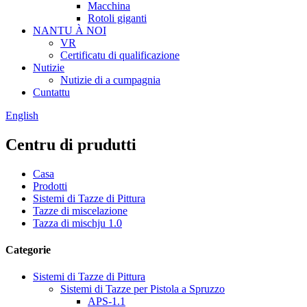
Macchina
Rotoli giganti
NANTU À NOI
VR
Certificatu di qualificazione
Nutizie
Nutizie di a cumpagnia
Cuntattu
English
Centru di prudutti
Casa
Prodotti
Sistemi di Tazze di Pittura
Tazze di miscelazione
Tazza di mischju 1.0
Categorie
Sistemi di Tazze di Pittura
Sistemi di Tazze per Pistola a Spruzzo
APS-1.1