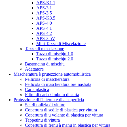
APS-K1.1
APS-3.1
APS-3.5
APS-K3.5
APS-4.0
APS-4.1
APS-4.2
APS-3.5V
Mini Tazza di Miscelazione
Tazze di miscelazione
Tazza di mischju 1.0
Tazza di mischju 2.0
Bastoncinu di mischju
Adattatore
Mascheratura è prutezzione automobilistica
Pellicola di mascheratura
Pellicola di mascheratura pre-nastrata
Carta plastica
Filtru di carta / Imbutu di carta
Prutezzione di l'internu è di a superficia
Set di pulizia di vitture
Copertura di sedile di plastica per vittura
Copertura di u volante di plastica per vittura
Tappetinu di vittura
Copertura di frenu à manu in plastica per vittura