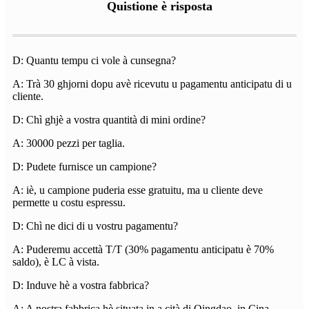
Quistione è risposta
D: Quantu tempu ci vole à cunsegna?
A: Trà 30 ghjorni dopu avè ricevutu u pagamentu anticipatu di u
cliente.
D: Chì ghjè a vostra quantità di mini ordine?
A: 30000 pezzi per taglia.
D: Pudete furnisce un campione?
A: iè, u campione puderia esse gratuitu, ma u cliente deve
permette u costu espressu.
D: Chì ne dici di u vostru pagamentu?
A: Puderemu accettà T/T (30% pagamentu anticipatu è 70%
saldo), è LC à vista.
D: Induve hè a vostra fabbrica?
A: A nostra fabbrica hè situata in a cità di Qingdao, in Cina.