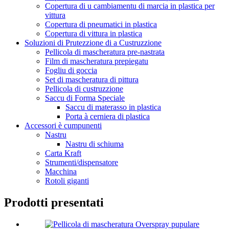
Copertura di u cambiamentu di marcia in plastica per
vittura
Copertura di pneumatici in plastica
Copertura di vittura in plastica
Soluzioni di Prutezzione di a Custruzzione
Pellicola di mascheratura pre-nastrata
Film di mascheratura prepiegatu
Fogliu di goccia
Set di mascheratura di pittura
Pellicola di custruzzione
Saccu di Forma Speciale
Saccu di materasso in plastica
Porta à cerniera di plastica
Accessori è cumpunenti
Nastru
Nastru di schiuma
Carta Kraft
Strumenti/dispensatore
Macchina
Rotoli giganti
Prodotti presentati