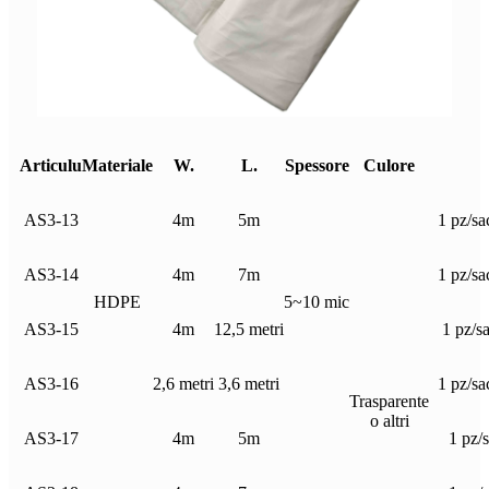
Articulu
Materiale
W.
L.
Spessore
Culore
AS3-13
4m
5m
1 pz/sa
AS3-14
4m
7m
1 pz/sa
HDPE
5~10 mic
AS3-15
4m
12,5 metri
1 pz/s
AS3-16
2,6 metri
3,6 metri
1 pz/sa
Trasparente
o altri
AS3-17
4m
5m
1 pz/