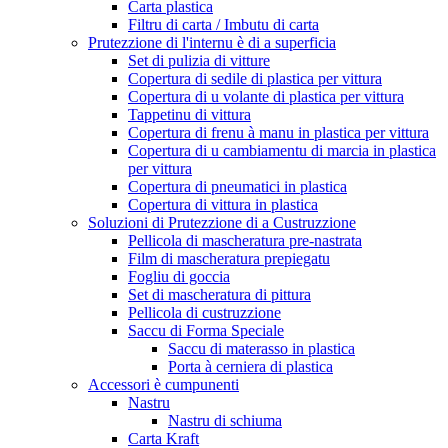
Carta plastica
Filtru di carta / Imbutu di carta
Prutezzione di l'internu è di a superficia
Set di pulizia di vitture
Copertura di sedile di plastica per vittura
Copertura di u volante di plastica per vittura
Tappetinu di vittura
Copertura di frenu à manu in plastica per vittura
Copertura di u cambiamentu di marcia in plastica
per vittura
Copertura di pneumatici in plastica
Copertura di vittura in plastica
Soluzioni di Prutezzione di a Custruzzione
Pellicola di mascheratura pre-nastrata
Film di mascheratura prepiegatu
Fogliu di goccia
Set di mascheratura di pittura
Pellicola di custruzzione
Saccu di Forma Speciale
Saccu di materasso in plastica
Porta à cerniera di plastica
Accessori è cumpunenti
Nastru
Nastru di schiuma
Carta Kraft