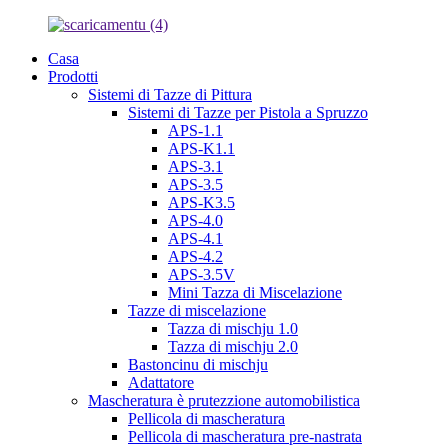
Casa
Prodotti
Sistemi di Tazze di Pittura
Sistemi di Tazze per Pistola a Spruzzo
APS-1.1
APS-K1.1
APS-3.1
APS-3.5
APS-K3.5
APS-4.0
APS-4.1
APS-4.2
APS-3.5V
Mini Tazza di Miscelazione
Tazze di miscelazione
Tazza di mischju 1.0
Tazza di mischju 2.0
Bastoncinu di mischju
Adattatore
Mascheratura è prutezzione automobilistica
Pellicola di mascheratura
Pellicola di mascheratura pre-nastrata