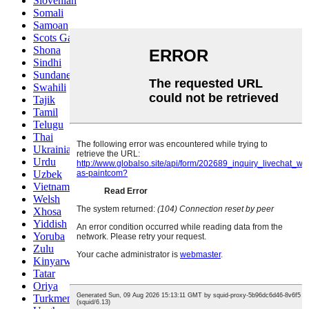
Slovenian
Somali
Samoan
Scots Gaelic
Shona
Sindhi
Sundanese
Swahili
Tajik
Tamil
Telugu
Thai
Ukrainian
Urdu
Uzbek
Vietnamese
Welsh
Xhosa
Yiddish
Yoruba
Zulu
Kinyarwanda
Tatar
Oriya
Turkmen