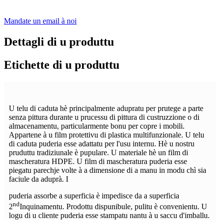
Mandate un email à noi
Dettagli di u produttu
Etichette di u produttu
U telu di caduta hè principalmente adupratu per prutege a parte
senza pittura durante u prucessu di pittura di custruzzione o di
almacenamentu, particularmente bonu per copre i mobili.
Appartene à u film protettivu di plastica multifunzionale. U telu
di caduta puderia esse adattatu per l'usu internu. Hè u nostru
pruduttu tradiziunale è pupulare. U materiale hè un film di
mascheratura HDPE. U film di mascheratura puderia esse
piegatu parechje volte à a dimensione di a manu in modu chì sia
faciule da aduprà. I
puderia assorbe a superficia è impedisce da a superficia
nd
2
Inquinamentu. Prodottu dispunibule, pulitu è ​​convenientu. U
logu di u cliente puderia esse stampatu nantu à u saccu d'imballu.