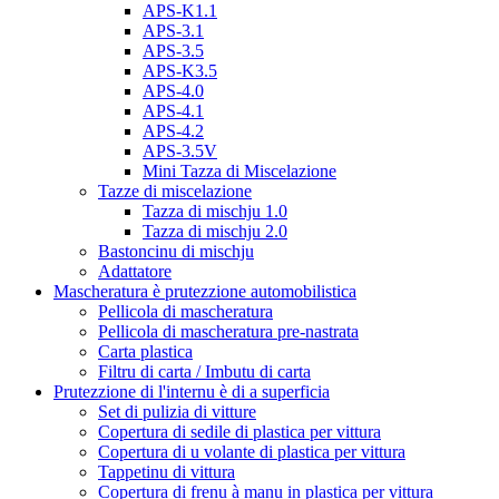
APS-K1.1
APS-3.1
APS-3.5
APS-K3.5
APS-4.0
APS-4.1
APS-4.2
APS-3.5V
Mini Tazza di Miscelazione
Tazze di miscelazione
Tazza di mischju 1.0
Tazza di mischju 2.0
Bastoncinu di mischju
Adattatore
Mascheratura è prutezzione automobilistica
Pellicola di mascheratura
Pellicola di mascheratura pre-nastrata
Carta plastica
Filtru di carta / Imbutu di carta
Prutezzione di l'internu è di a superficia
Set di pulizia di vitture
Copertura di sedile di plastica per vittura
Copertura di u volante di plastica per vittura
Tappetinu di vittura
Copertura di frenu à manu in plastica per vittura