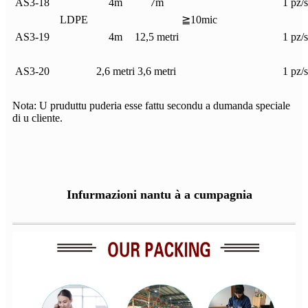
AS3-18
4m
7m
1 pz/
LDPE
≧10mic
AS3-19
4m
12,5 metri
1 pz/
AS3-20
2,6 metri
3,6 metri
1 pz/
Nota: U pruduttu puderia esse fattu secondu a dumanda speciale
di u cliente.
Infurmazioni nantu à a cumpagnia