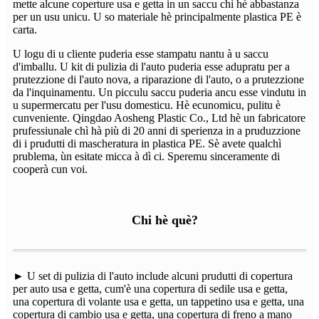
mette alcune coperture usa e getta in un saccu chì hè abbastanza
per un usu unicu. U so materiale hè principalmente plastica PE è
carta.
U logu di u cliente puderia esse stampatu nantu à u saccu
d'imballu. U kit di pulizia di l'auto puderia esse adupratu per a
prutezzione di l'auto nova, a riparazione di l'auto, o a prutezzione
da l'inquinamentu. Un picculu saccu puderia ancu esse vindutu in
u supermercatu per l'usu domesticu. Hè ecunomicu, pulitu è ​​​​
cunveniente. Qingdao Aosheng Plastic Co., Ltd hè un fabricatore
prufessiunale chì hà più di 20 anni di sperienza in a pruduzzione
di i prudutti di mascheratura in plastica PE. Sè avete qualchì
prublema, ùn esitate micca à dì ci. Speremu sinceramente di
cooperà cun voi.
Chi hè què?
► U set di pulizia di l'auto include alcuni prudutti di copertura
per auto usa e getta, cum'è una copertura di sedile usa e getta,
una copertura di volante usa e getta, un tappetino usa e getta, una
copertura di cambio usa e getta, una copertura di freno a mano