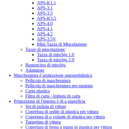
APS-K1.1
APS-3.1
APS-3.5
APS-K3.5
APS-4.0
APS-4.1
APS-4.2
APS-3.5V
Mini Tazza di Miscelazione
Tazze di miscelazione
Tazza di mischju 1.0
Tazza di mischju 2.0
Bastoncinu di mischju
Adattatore
Mascheratura è prutezzione automobilistica
Pellicola di mascheratura
Pellicola di mascheratura pre-nastrata
Carta plastica
Filtru di carta / Imbutu di carta
Prutezzione di l'internu è di a superficia
Set di pulizia di vitture
Copertura di sedile di plastica per vittura
Copertura di u volante di plastica per vittura
Tappetinu di vittura
Copertura di frenu à manu in plastica per vittura