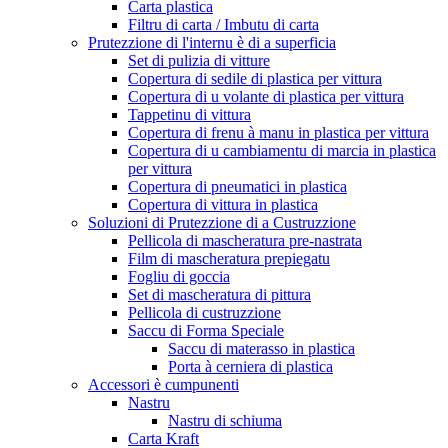
Carta plastica
Filtru di carta / Imbutu di carta
Prutezzione di l'internu è di a superficia
Set di pulizia di vitture
Copertura di sedile di plastica per vittura
Copertura di u volante di plastica per vittura
Tappetinu di vittura
Copertura di frenu à manu in plastica per vittura
Copertura di u cambiamentu di marcia in plastica
per vittura
Copertura di pneumatici in plastica
Copertura di vittura in plastica
Soluzioni di Prutezzione di a Custruzzione
Pellicola di mascheratura pre-nastrata
Film di mascheratura prepiegatu
Fogliu di goccia
Set di mascheratura di pittura
Pellicola di custruzzione
Saccu di Forma Speciale
Saccu di materasso in plastica
Porta à cerniera di plastica
Accessori è cumpunenti
Nastru
Nastru di schiuma
Carta Kraft