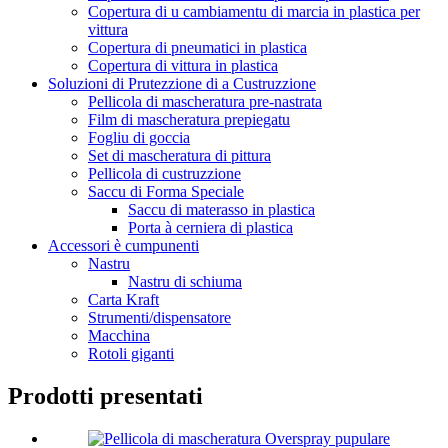
Copertura di u cambiamentu di marcia in plastica per
vittura
Copertura di pneumatici in plastica
Copertura di vittura in plastica
Soluzioni di Prutezzione di a Custruzzione
Pellicola di mascheratura pre-nastrata
Film di mascheratura prepiegatu
Fogliu di goccia
Set di mascheratura di pittura
Pellicola di custruzzione
Saccu di Forma Speciale
Saccu di materasso in plastica
Porta à cerniera di plastica
Accessori è cumpunenti
Nastru
Nastru di schiuma
Carta Kraft
Strumenti/dispensatore
Macchina
Rotoli giganti
Prodotti presentati