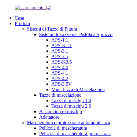
Casa
Prodotti
Sistemi di Tazze di Pittura
Sistemi di Tazze per Pistola a Spruzzo
APS-1.1
APS-K1.1
APS-3.1
APS-3.5
APS-K3.5
APS-4.0
APS-4.1
APS-4.2
APS-3.5V
Mini Tazza di Miscelazione
Tazze di miscelazione
Tazza di mischju 1.0
Tazza di mischju 2.0
Bastoncinu di mischju
Adattatore
Mascheratura è prutezzione automobilistica
Pellicola di mascheratura
Pellicola di mascheratura pre-nastrata