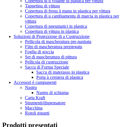
Copertura di u volante di plastica per vittura
Tappetinu di vittura
Copertura di frenu à manu in plastica per vittura
Copertura di u cambiamentu di marcia in plastica per
vittura
Copertura di pneumatici in plastica
Copertura di vittura in plastica
Soluzioni di Prutezzione di a Custruzzione
Pellicola di mascheratura pre-nastrata
Film di mascheratura prepiegatu
Fogliu di goccia
Set di mascheratura di pittura
Pellicola di custruzzione
Saccu di Forma Speciale
Saccu di materasso in plastica
Porta à cerniera di plastica
Accessori è cumpunenti
Nastru
Nastru di schiuma
Carta Kraft
Strumenti/dispensatore
Macchina
Rotoli giganti
Prodotti presentati