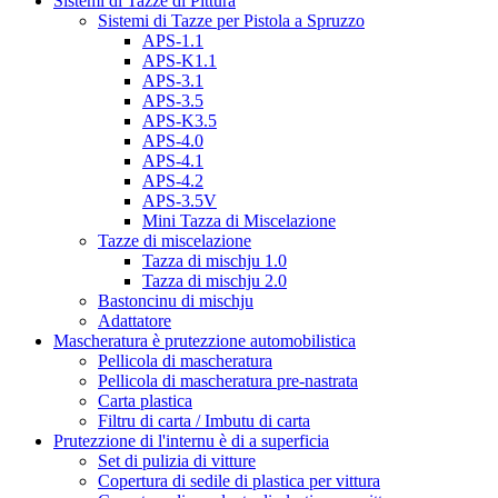
Sistemi di Tazze di Pittura
Sistemi di Tazze per Pistola a Spruzzo
APS-1.1
APS-K1.1
APS-3.1
APS-3.5
APS-K3.5
APS-4.0
APS-4.1
APS-4.2
APS-3.5V
Mini Tazza di Miscelazione
Tazze di miscelazione
Tazza di mischju 1.0
Tazza di mischju 2.0
Bastoncinu di mischju
Adattatore
Mascheratura è prutezzione automobilistica
Pellicola di mascheratura
Pellicola di mascheratura pre-nastrata
Carta plastica
Filtru di carta / Imbutu di carta
Prutezzione di l'internu è di a superficia
Set di pulizia di vitture
Copertura di sedile di plastica per vittura