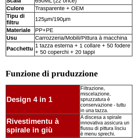
Scala
650ML (22 once)
Culore
Trasparente + OEM
Tipu di
125µm/190µm
filtru
Materiale
PP+PE
Usu
Carrozzeria/Mobili/Pittura à macchina
1 tazza esterna + 1 collare + 50 fodere
Pacchettu
+ 50 coperchi + 20 tappi
Funzione di pruduzzione
Filtrazione,
miscelazione,
Design 4 in 1
spruzzatura è
conservazione - tuttu
in una tazza.
A discesa a spirale
Rivestimentu à
innovativa assicura un
spirale in giù
flussu di pittura lisciu
è menu sprechi.