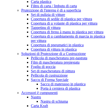
Carta plastica
Filtru di carta / Imbutu di carta
Prutezzione di l'internu è di a superficia
Set di pulizia di vitture
Copertura di sedile di plastica per vittura
Copertura di u volante di plastica per vittura
Tappetinu di vittura
Copertura di frenu à manu in plastica per vittura
Copertura di u cambiamentu di marcia in plastica
per vittura
Copertura di pneumatici in plastica
Copertura di vittura in plastica
Soluzioni di Prutezzione di a Custruzzione
Pellicola di mascheratura pre-nastrata
Film di mascheratura prepiegatu
Fogliu di goccia
Set di mascheratura di pittura
Pellicola di custruzzione
Saccu di Forma Speciale
Saccu di materasso in plastica
Porta à cerniera di plastica
Accessori è cumpunenti
Nastru
Nastru di schiuma
Carta Kraft