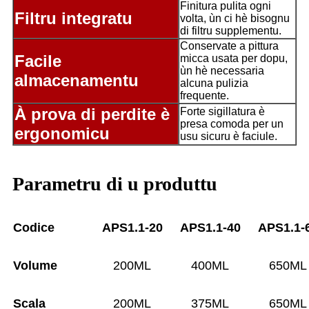
Finitura pulita ogni
Filtru integratu
volta, ùn ci hè bisognu
di filtru supplementu.
Conservate a pittura
Facile
micca usata per dopu,
ùn hè necessaria
almacenamentu
alcuna pulizia
frequente.
À prova di perdite è
Forte sigillatura è
presa comoda per un
ergonomicu
usu sicuru è faciule.
Parametru di u produttu
Codice
APS1.1-20
APS1.1-40
APS1.1-
Volume
200ML
400ML
650ML
Scala
200ML
375ML
650ML