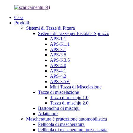
Casa
Prodotti
Sistemi di Tazze di Pittura
Sistemi di Tazze per Pistola a Spruzzo
APS-1.1
APS-K1.1
APS-3.1
APS-3.5
APS-K3.5
APS-4.0
APS-4.1
APS-4.2
APS-3.5V
Mini Tazza di Miscelazione
Tazze di miscelazione
Tazza di mischju 1.0
Tazza di mischju 2.0
Bastoncinu di mischju
Adattatore
Mascheratura è prutezzione automobilistica
Pellicola di mascheratura
Pellicola di mascheratura pre-nastrata